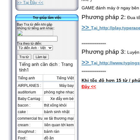
>> Tại Đây <<
GAME đánh máy ở ngay bên 
Phương pháp 2:
Đua tố
Trợ giúp làm việc
Bạn Tra từ điển khi gặp
>>
Tại
http://play.typerac
những từ tiếng anh khác:
=============
Tra theo từ điển:
Phương pháp 3:
Luyện
>>
Tại
http://www.typing
=============
Khi tốc độ hơn 15 từ / phú
Đây <<