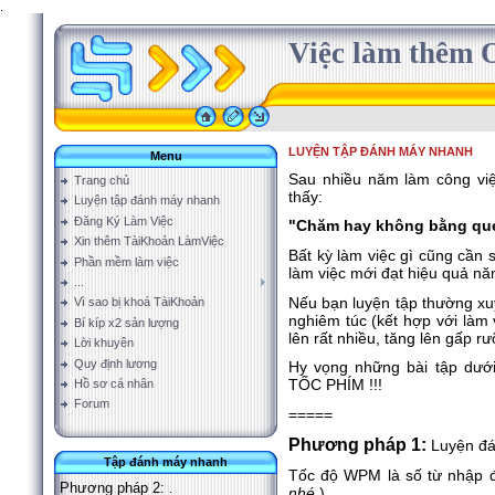
.
Việc làm thêm O
LUYỆN TẬP ĐÁNH MÁY NHANH
Menu
Sau nhiều năm làm công việ
Trang chủ
thấy:
Luyện tập đánh máy nhanh
Đăng Ký Làm Việc
"Chăm hay không bằng que
Xin thêm TàiKhoản LàmViệc
Bất kỳ làm việc gì cũng cần s
Phần mềm làm việc
làm việc mới đạt hiệu quả nă
...
Nếu bạn luyện tập thường xuy
Vì sao bị khoá TàiKhoản
nghiêm túc (kết hợp với làm 
Bí kíp x2 sản lượng
lên rất nhiều, tăng lên gấp rư
Lời khuyên
Quy định lương
Hy vọng những bài tập dưới
TỐC PHÍM !!!
Hồ sơ cá nhân
Forum
=====
Phương pháp 1:
Luyện đá
Tập đánh máy nhanh
Tốc độ WPM là số từ nhập đ
Phương pháp 2:
.
nhé
)